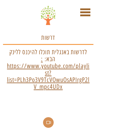
דרשות
לדרשות באנגלית תוכלו להיכנס ללינק
הבא:
:
https://www.youtube.com/playli
st?
list=PLh3Po3V9TcVOwuOsAPIrgP2l
V_mpc4UDx